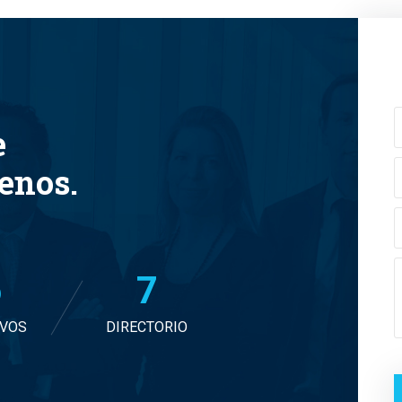
e
tenos.
7
7
IVOS
DIRECTORIO