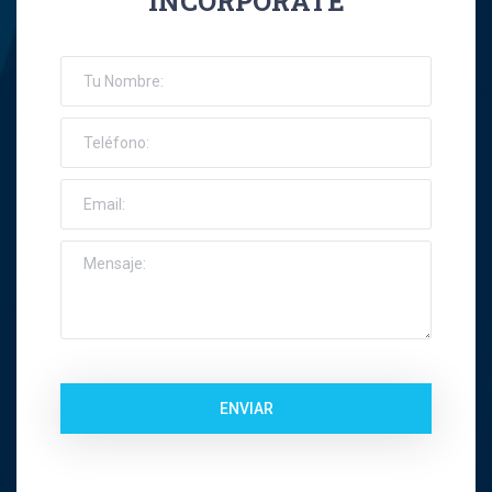
INCORPORATE
José Ernesto Orellana Muñoz
Jose Espinoza R
Jose Francisco Montes Concha
José Ignacio Riquelme Alvear
José Miguel Gatica Howard
José Miguel Gazitúa Swett
Jose Miguel Saez Del Pino
ENVIAR
Juan Carlos Troncoso
Juan Eduardo Levenier Silva