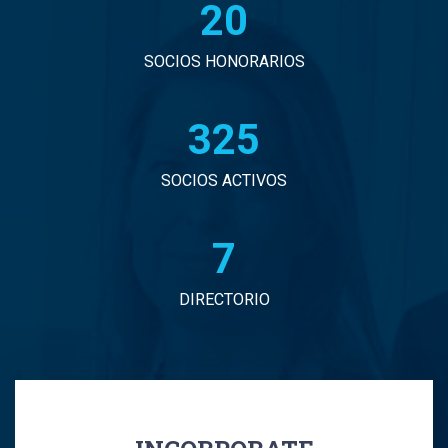
20
John Eduardo Droguett Saavedra
Jorge Arancibia Pascal
SOCIOS HONORARIOS
Jorge Eduardo Burgos Arredondo
330
Jorge Enrique Espinosa Sepulveda
SOCIOS ACTIVOS
Jorge Ignacio Vargas Martinez
7
Jorge Manuel Andrade Tabali
DIRECTORIO
Jorge Narbona Trujillo
Jorge Osvaldo Araya Zamorano
Jose Antonio Middleton Duran