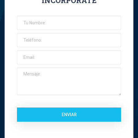
INCORPORATE
José Ernesto Orellana Muñoz
Jose Espinoza R
Jose Francisco Montes Concha
José Ignacio Riquelme Alvear
José Miguel Gatica Howard
José Miguel Gazitúa Swett
Jose Miguel Saez Del Pino
ENVIAR
Juan Carlos Troncoso
Juan Eduardo Levenier Silva