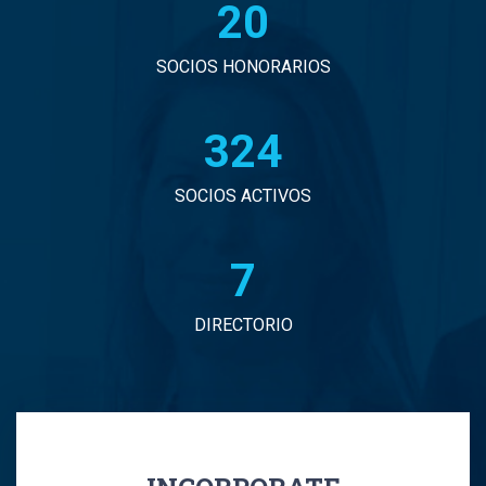
20
John Eduardo Droguett Saavedra
Jorge Arancibia Pascal
SOCIOS HONORARIOS
Jorge Eduardo Burgos Arredondo
330
Jorge Enrique Espinosa Sepulveda
SOCIOS ACTIVOS
Jorge Ignacio Vargas Martinez
7
Jorge Manuel Andrade Tabali
DIRECTORIO
Jorge Narbona Trujillo
Jorge Osvaldo Araya Zamorano
Jose Antonio Middleton Duran