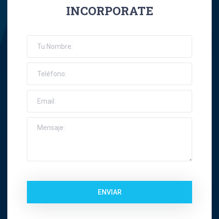
INCORPORATE
José Ernesto Orellana Muñoz
Jose Espinoza R
Jose Francisco Montes Concha
José Ignacio Riquelme Alvear
José Miguel Gatica Howard
José Miguel Gazitúa Swett
Jose Miguel Saez Del Pino
ENVIAR
Juan Carlos Troncoso