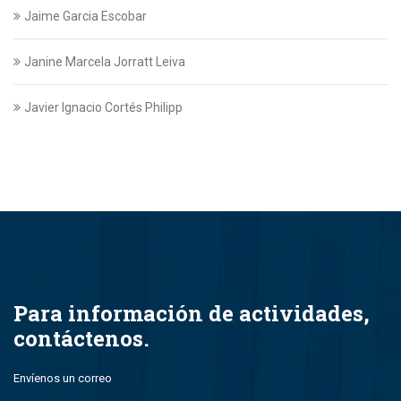
Jaime Garcia Escobar
Janine Marcela Jorratt Leiva
Javier Ignacio Cortés Philipp
Javier Swett Lira
Javiera Alejandra Suazo Lopez
Javiera Ignacia Bullemore Lasarte
Jazmin Gajardo
Para información de actividades,
contáctenos.
Jean Paul Leal Torres
Envíenos un correo
John Alfredo Parada Montero