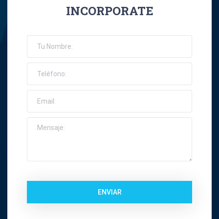
INCORPORATE
José Ernesto Orellana Muñoz
Jose Espinoza R
Jose Francisco Montes Concha
José Ignacio Riquelme Alvear
José Miguel Gatica Howard
José Miguel Gazitúa Swett
Jose Miguel Saez Del Pino
ENVIAR
Juan Carlos Troncoso