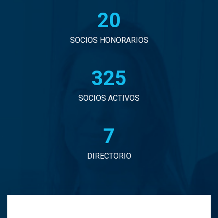
20
John Eduardo Droguett Saavedra
Jorge Arancibia Pascal
SOCIOS HONORARIOS
Jorge Eduardo Burgos Arredondo
330
Jorge Enrique Espinosa Sepulveda
SOCIOS ACTIVOS
Jorge Ignacio Vargas Martinez
7
Jorge Manuel Andrade Tabali
DIRECTORIO
Jorge Narbona Trujillo
Jorge Osvaldo Araya Zamorano
Jose Antonio Middleton Duran