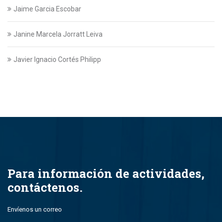
Jaime Garcia Escobar
Janine Marcela Jorratt Leiva
Javier Ignacio Cortés Philipp
Javier Swett Lira
Javiera Alejandra Suazo Lopez
Javiera Ignacia Bullemore Lasarte
Jazmin Gajardo
Para información de actividades,
contáctenos.
Jean Paul Leal Torres
Envíenos un correo
John Alfredo Parada Montero