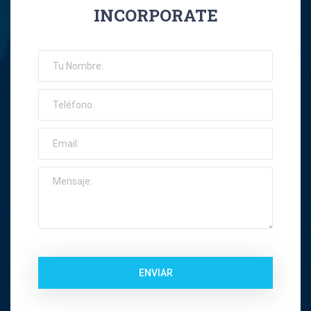
INCORPORATE
José Ernesto Orellana Muñoz
Jose Espinoza R
Jose Francisco Montes Concha
José Ignacio Riquelme Alvear
José Miguel Gatica Howard
José Miguel Gazitúa Swett
Jose Miguel Saez Del Pino
ENVIAR
Juan Carlos Troncoso