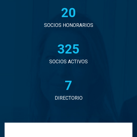
20
John Eduardo Droguett Saavedra
Jorge Arancibia Pascal
SOCIOS HONORARIOS
Jorge Eduardo Burgos Arredondo
330
Jorge Enrique Espinosa Sepulveda
SOCIOS ACTIVOS
Jorge Ignacio Vargas Martinez
7
Jorge Manuel Andrade Tabali
DIRECTORIO
Jorge Narbona Trujillo
Jorge Osvaldo Araya Zamorano
Jose Antonio Middleton Duran