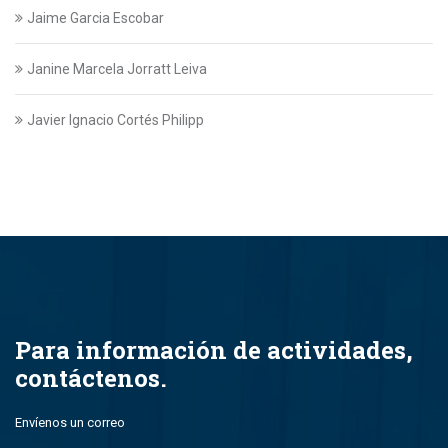
Jaime Garcia Escobar
Janine Marcela Jorratt Leiva
Javier Ignacio Cortés Philipp
Javier Swett Lira
Javiera Alejandra Suazo Lopez
Javiera Ignacia Bullemore Lasarte
Jazmin Gajardo
Para información de actividades,
contáctenos.
Jean Paul Leal Torres
Envíenos un correo
John Alfredo Parada Montero