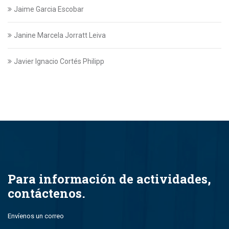
Jaime Garcia Escobar
Janine Marcela Jorratt Leiva
Javier Ignacio Cortés Philipp
Javier Swett Lira
Javiera Alejandra Suazo Lopez
Javiera Ignacia Bullemore Lasarte
Jazmin Gajardo
Para información de actividades,
contáctenos.
Jean Paul Leal Torres
Envíenos un correo
John Alfredo Parada Montero