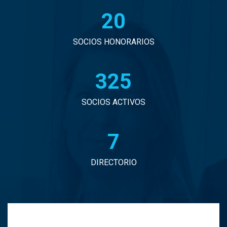
20
John Eduardo Droguett Saavedra
Jorge Arancibia Pascal
SOCIOS HONORARIOS
Jorge Eduardo Burgos Arredondo
331
Jorge Enrique Espinosa Sepulveda
SOCIOS ACTIVOS
Jorge Ignacio Vargas Martinez
7
Jorge Manuel Andrade Tabali
DIRECTORIO
Jorge Narbona Trujillo
Jorge Osvaldo Araya Zamorano
Jose Antonio Middleton Duran