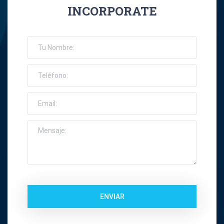
INCORPORATE
José Ernesto Orellana Muñoz
Jose Espinoza R
Jose Francisco Montes Concha
José Ignacio Riquelme Alvear
José Miguel Gatica Howard
José Miguel Gazitúa Swett
Jose Miguel Saez Del Pino
ENVIAR
Juan Carlos Troncoso