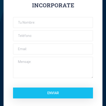
INCORPORATE
José Ernesto Orellana Muñoz
Jose Espinoza R
Jose Francisco Montes Concha
José Ignacio Riquelme Alvear
José Miguel Gatica Howard
José Miguel Gazitúa Swett
Jose Miguel Saez Del Pino
ENVIAR
Juan Carlos Troncoso