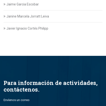
Jaime Garcia Escobar
Janine Marcela Jorratt Leiva
Javier Ignacio Cortés Philipp
Javier Swett Lira
Javiera Alejandra Suazo Lopez
Javiera Ignacia Bullemore Lasarte
Jazmin Gajardo
Para información de actividades,
contáctenos.
Jean Paul Leal Torres
Envíenos un correo
John Alfredo Parada Montero