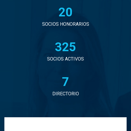
20
John Eduardo Droguett Saavedra
Jorge Arancibia Pascal
SOCIOS HONORARIOS
Jorge Eduardo Burgos Arredondo
330
Jorge Enrique Espinosa Sepulveda
SOCIOS ACTIVOS
Jorge Ignacio Vargas Martinez
7
Jorge Manuel Andrade Tabali
DIRECTORIO
Jorge Narbona Trujillo
Jorge Osvaldo Araya Zamorano
Jose Antonio Middleton Duran