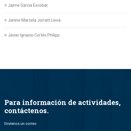
Jaime Garcia Escobar
Janine Marcela Jorratt Leiva
Javier Ignacio Cortés Philipp
Javier Swett Lira
Javiera Alejandra Suazo Lopez
Javiera Ignacia Bullemore Lasarte
Jazmin Gajardo
Para información de actividades,
contáctenos.
Jean Paul Leal Torres
Envíenos un correo
John Alfredo Parada Montero