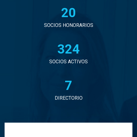
20
John Eduardo Droguett Saavedra
Jorge Arancibia Pascal
SOCIOS HONORARIOS
Jorge Eduardo Burgos Arredondo
330
Jorge Enrique Espinosa Sepulveda
SOCIOS ACTIVOS
Jorge Ignacio Vargas Martinez
7
Jorge Manuel Andrade Tabali
DIRECTORIO
Jorge Narbona Trujillo
Jorge Osvaldo Araya Zamorano
Jose Antonio Middleton Duran