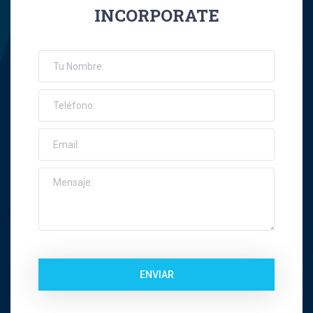
INCORPORATE
José Ernesto Orellana Muñoz
Jose Espinoza R
Jose Francisco Montes Concha
José Ignacio Riquelme Alvear
José Miguel Gatica Howard
José Miguel Gazitúa Swett
Jose Miguel Saez Del Pino
ENVIAR
Juan Carlos Troncoso