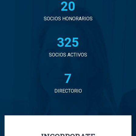
20
John Eduardo Droguett Saavedra
Jorge Arancibia Pascal
SOCIOS HONORARIOS
Jorge Eduardo Burgos Arredondo
330
Jorge Enrique Espinosa Sepulveda
SOCIOS ACTIVOS
Jorge Ignacio Vargas Martinez
7
Jorge Manuel Andrade Tabali
DIRECTORIO
Jorge Narbona Trujillo
Jorge Osvaldo Araya Zamorano
Jose Antonio Middleton Duran