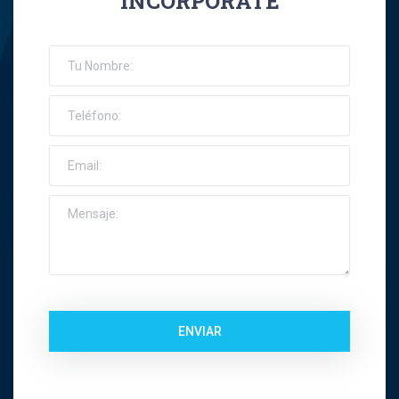
INCORPORATE
José Ernesto Orellana Muñoz
Jose Espinoza R
Jose Francisco Montes Concha
José Ignacio Riquelme Alvear
José Miguel Gatica Howard
José Miguel Gazitúa Swett
Jose Miguel Saez Del Pino
ENVIAR
Juan Carlos Troncoso
Juan Eduardo Levenier Silva