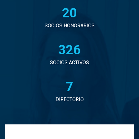
21
John Eduardo Droguett Saavedra
Jorge Arancibia Pascal
SOCIOS HONORARIOS
Jorge Eduardo Burgos Arredondo
331
Jorge Enrique Espinosa Sepulveda
SOCIOS ACTIVOS
Jorge Ignacio Vargas Martinez
7
Jorge Manuel Andrade Tabali
DIRECTORIO
Jorge Narbona Trujillo
Jorge Osvaldo Araya Zamorano
Jose Antonio Middleton Duran