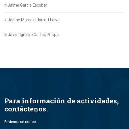
Jaime Garcia Escobar
Janine Marcela Jorratt Leiva
Javier Ignacio Cortés Philipp
Javier Swett Lira
Javiera Alejandra Suazo Lopez
Javiera Ignacia Bullemore Lasarte
Jazmin Gajardo
Para información de actividades,
contáctenos.
Jean Paul Leal Torres
Envíenos un correo
John Alfredo Parada Montero