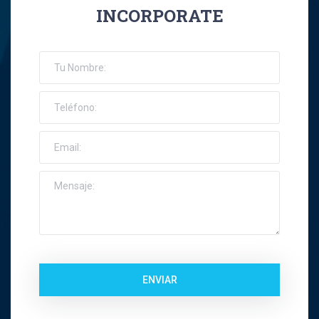
INCORPORATE
José Ernesto Orellana Muñoz
Jose Espinoza R
Jose Francisco Montes Concha
José Ignacio Riquelme Alvear
José Miguel Gatica Howard
José Miguel Gazitúa Swett
Jose Miguel Saez Del Pino
ENVIAR
Juan Carlos Troncoso