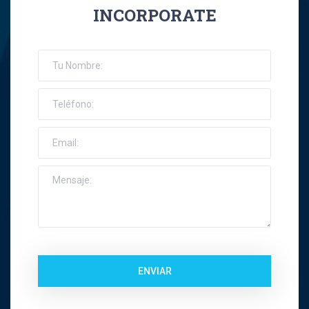
INCORPORATE
José Ernesto Orellana Muñoz
Jose Espinoza R
Jose Francisco Montes Concha
José Ignacio Riquelme Alvear
José Miguel Gatica Howard
José Miguel Gazitúa Swett
Jose Miguel Saez Del Pino
ENVIAR
Juan Carlos Troncoso