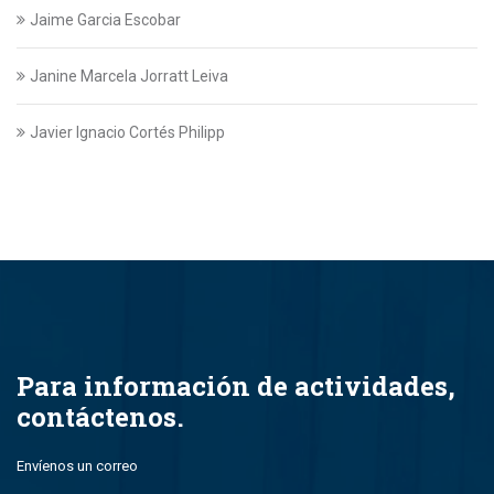
Jaime Garcia Escobar
Janine Marcela Jorratt Leiva
Javier Ignacio Cortés Philipp
Javier Swett Lira
Javiera Alejandra Suazo Lopez
Javiera Ignacia Bullemore Lasarte
Jazmin Gajardo
Para información de actividades,
contáctenos.
Jean Paul Leal Torres
Envíenos un correo
John Alfredo Parada Montero