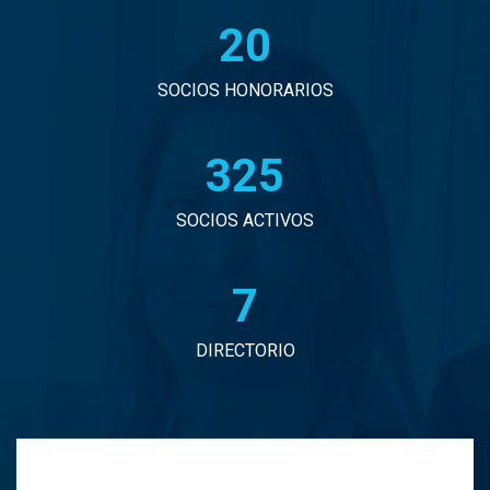
20
John Eduardo Droguett Saavedra
Jorge Arancibia Pascal
SOCIOS HONORARIOS
Jorge Eduardo Burgos Arredondo
330
Jorge Enrique Espinosa Sepulveda
SOCIOS ACTIVOS
Jorge Ignacio Vargas Martinez
7
Jorge Manuel Andrade Tabali
DIRECTORIO
Jorge Narbona Trujillo
Jorge Osvaldo Araya Zamorano
Jose Antonio Middleton Duran