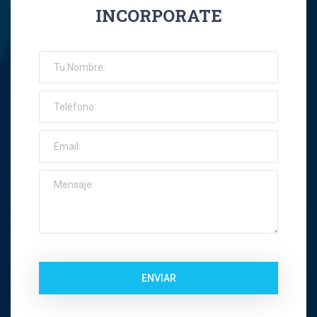
INCORPORATE
José Ernesto Orellana Muñoz
Jose Espinoza R
Jose Francisco Montes Concha
José Ignacio Riquelme Alvear
José Miguel Gatica Howard
José Miguel Gazitúa Swett
Jose Miguel Saez Del Pino
ENVIAR
Juan Carlos Troncoso