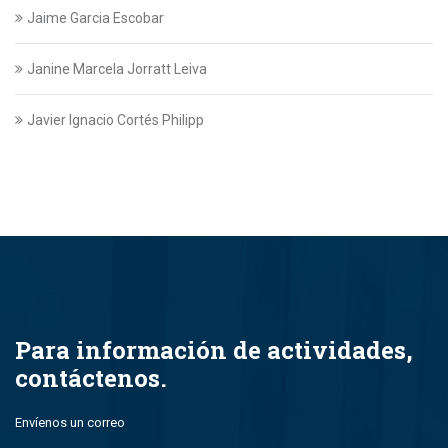
Jaime Garcia Escobar
Janine Marcela Jorratt Leiva
Javier Ignacio Cortés Philipp
Javier Swett Lira
Javiera Alejandra Suazo Lopez
Javiera Ignacia Bullemore Lasarte
Jazmin Gajardo
Para información de actividades,
contáctenos.
Jean Paul Leal Torres
Envíenos un correo
John Alfredo Parada Montero