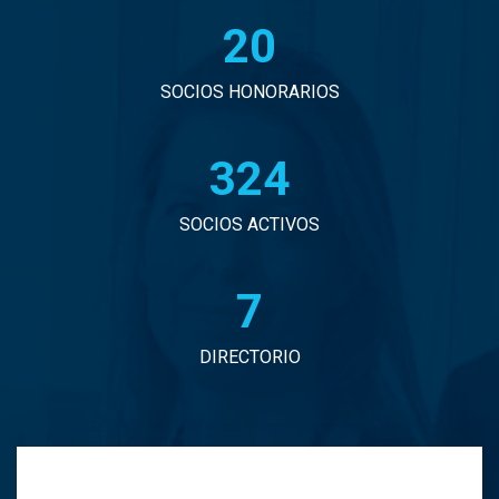
20
John Eduardo Droguett Saavedra
Jorge Arancibia Pascal
SOCIOS HONORARIOS
Jorge Eduardo Burgos Arredondo
329
Jorge Enrique Espinosa Sepulveda
SOCIOS ACTIVOS
Jorge Ignacio Vargas Martinez
7
Jorge Manuel Andrade Tabali
DIRECTORIO
Jorge Narbona Trujillo
Jorge Osvaldo Araya Zamorano
Jose Antonio Middleton Duran