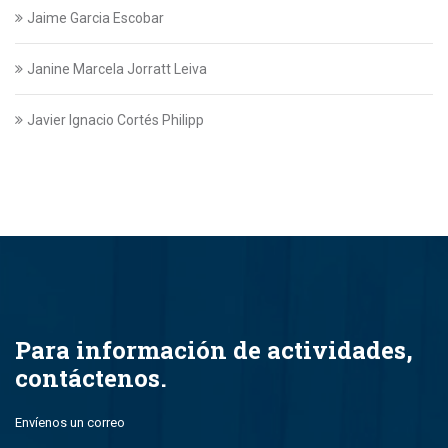
Jaime Garcia Escobar
Janine Marcela Jorratt Leiva
Javier Ignacio Cortés Philipp
Javier Swett Lira
Javiera Ignacia Bullemore Lasarte
Jazmin Gajardo
Jean Paul Leal Torres
Para información de actividades,
contáctenos.
John Alfredo Parada Montero
Envíenos un correo
John Eduardo Droguett Saavedra