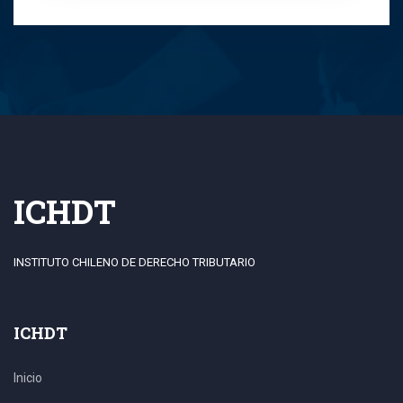
Juan Enrique Magasich Airola
Juan Farías Estuardo
Juan José Pérez Villa
Juan Pablo Cabello
Katherine Peñaloza
ICHDT
Leonardo Arata Moya
INSTITUTO CHILENO DE DERECHO TRIBUTARIO
Leonel Andrés Fuentealba Cantillana
Linda Aline Villalon Laidlaw
ICHDT
Lisandro Enrique Serrano Romo
Inicio