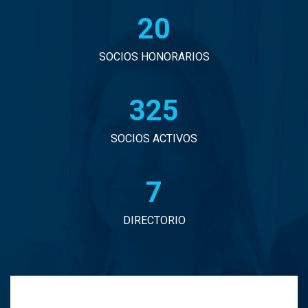
20
Jorge Arancibia Pascal
Jorge Eduardo Burgos Arredondo
SOCIOS HONORARIOS
Jorge Enrique Espinosa Sepulveda
330
Jorge Ignacio Vargas Martinez
SOCIOS ACTIVOS
Jorge Manuel Andrade Tabali
7
Jorge Narbona Trujillo
DIRECTORIO
Jorge Osvaldo Araya Zamorano
Jose Antonio Middleton Duran
José Ernesto Orellana Muñoz