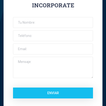
INCORPORATE
Jose Espinoza R
Jose Francisco Montes Concha
José Ignacio Riquelme Alvear
José Miguel Gatica Howard
José Miguel Gazitúa Swett
Jose Miguel Saez Del Pino
Juan Carlos Troncoso
ENVIAR
Juan Eduardo Levenier Silva