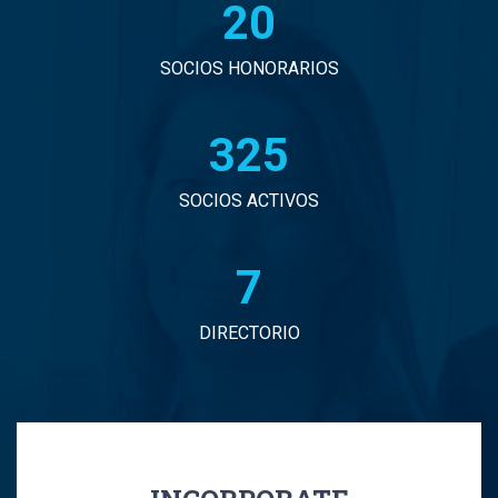
20
John Eduardo Droguett Saavedra
Jorge Arancibia Pascal
SOCIOS HONORARIOS
Jorge Eduardo Burgos Arredondo
330
Jorge Enrique Espinosa Sepulveda
SOCIOS ACTIVOS
Jorge Ignacio Vargas Martinez
7
Jorge Manuel Andrade Tabali
DIRECTORIO
Jorge Narbona Trujillo
Jorge Osvaldo Araya Zamorano
Jose Antonio Middleton Duran