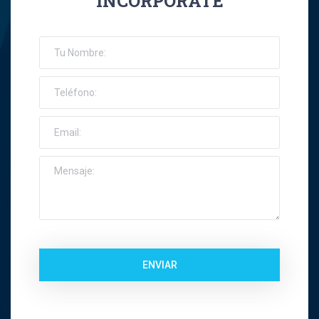
INCORPORATE
José Ernesto Orellana Muñoz
Jose Espinoza R
Jose Francisco Montes Concha
José Ignacio Riquelme Alvear
José Miguel Gatica Howard
José Miguel Gazitúa Swett
Jose Miguel Saez Del Pino
ENVIAR
Juan Carlos Troncoso
Juan Eduardo Levenier Silva