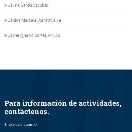
Jaime Garcia Escobar
Janine Marcela Jorratt Leiva
Javier Ignacio Cortés Philipp
Javier Swett Lira
Javiera Alejandra Suazo Lopez
Javiera Ignacia Bullemore Lasarte
Jazmin Gajardo
Para información de actividades,
contáctenos.
Jean Paul Leal Torres
Envíenos un correo
John Alfredo Parada Montero