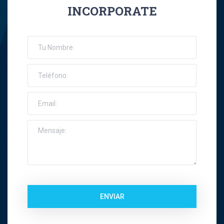
INCORPORATE
José Ernesto Orellana Muñoz
Jose Espinoza R
Jose Francisco Montes Concha
José Ignacio Riquelme Alvear
José Miguel Gatica Howard
José Miguel Gazitúa Swett
Jose Miguel Saez Del Pino
ENVIAR
Juan Carlos Troncoso