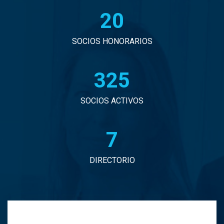
20
John Eduardo Droguett Saavedra
Jorge Arancibia Pascal
SOCIOS HONORARIOS
Jorge Eduardo Burgos Arredondo
330
Jorge Enrique Espinosa Sepulveda
SOCIOS ACTIVOS
Jorge Ignacio Vargas Martinez
7
Jorge Manuel Andrade Tabali
DIRECTORIO
Jorge Narbona Trujillo
Jorge Osvaldo Araya Zamorano
Jose Antonio Middleton Duran