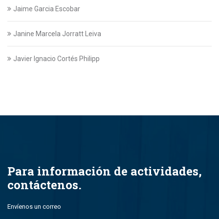
Jaime Garcia Escobar
Janine Marcela Jorratt Leiva
Javier Ignacio Cortés Philipp
Javier Swett Lira
Javiera Alejandra Suazo Lopez
Javiera Ignacia Bullemore Lasarte
Jazmin Gajardo
Para información de actividades,
contáctenos.
Jean Paul Leal Torres
Envíenos un correo
John Alfredo Parada Montero