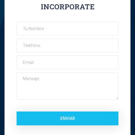
INCORPORATE
José Ernesto Orellana Muñoz
Jose Espinoza R
Jose Francisco Montes Concha
José Ignacio Riquelme Alvear
José Miguel Gatica Howard
José Miguel Gazitúa Swett
Jose Miguel Saez Del Pino
ENVIAR
Juan Carlos Troncoso