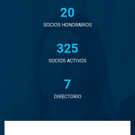
20
John Eduardo Droguett Saavedra
Jorge Arancibia Pascal
SOCIOS HONORARIOS
Jorge Eduardo Burgos Arredondo
330
Jorge Enrique Espinosa Sepulveda
SOCIOS ACTIVOS
Jorge Ignacio Vargas Martinez
7
Jorge Manuel Andrade Tabali
DIRECTORIO
Jorge Narbona Trujillo
Jorge Osvaldo Araya Zamorano
Jose Antonio Middleton Duran