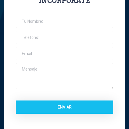
INCORPORATE
José Ernesto Orellana Muñoz
Jose Espinoza R
Jose Francisco Montes Concha
José Ignacio Riquelme Alvear
José Miguel Gatica Howard
José Miguel Gazitúa Swett
Jose Miguel Saez Del Pino
ENVIAR
Juan Carlos Troncoso
Juan Eduardo Levenier Silva