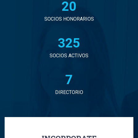
20
John Eduardo Droguett Saavedra
Jorge Arancibia Pascal
SOCIOS HONORARIOS
Jorge Eduardo Burgos Arredondo
330
Jorge Enrique Espinosa Sepulveda
SOCIOS ACTIVOS
Jorge Ignacio Vargas Martinez
7
Jorge Manuel Andrade Tabali
DIRECTORIO
Jorge Narbona Trujillo
Jorge Osvaldo Araya Zamorano
Jose Antonio Middleton Duran