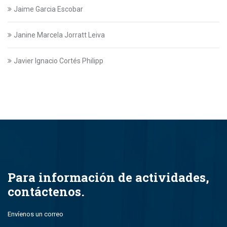
Jaime Garcia Escobar
Janine Marcela Jorratt Leiva
Javier Ignacio Cortés Philipp
Javier Swett Lira
Javiera Alejandra Suazo Lopez
Javiera Ignacia Bullemore Lasarte
Jazmin Gajardo
Para información de actividades,
contáctenos.
Jean Paul Leal Torres
Envíenos un correo
John Alfredo Parada Montero