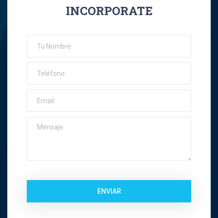
INCORPORATE
José Ernesto Orellana Muñoz
Jose Espinoza R
Jose Francisco Montes Concha
José Ignacio Riquelme Alvear
José Miguel Gatica Howard
José Miguel Gazitúa Swett
Jose Miguel Saez Del Pino
ENVIAR
Juan Carlos Troncoso