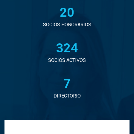
20
John Eduardo Droguett Saavedra
Jorge Arancibia Pascal
SOCIOS HONORARIOS
Jorge Eduardo Burgos Arredondo
330
Jorge Enrique Espinosa Sepulveda
SOCIOS ACTIVOS
Jorge Ignacio Vargas Martinez
7
Jorge Manuel Andrade Tabali
DIRECTORIO
Jorge Narbona Trujillo
Jorge Osvaldo Araya Zamorano
Jose Antonio Middleton Duran