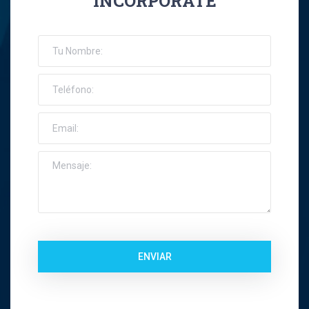
INCORPORATE
José Ernesto Orellana Muñoz
Jose Espinoza R
Jose Francisco Montes Concha
José Ignacio Riquelme Alvear
José Miguel Gatica Howard
José Miguel Gazitúa Swett
Jose Miguel Saez Del Pino
ENVIAR
Juan Carlos Troncoso
Juan Eduardo Levenier Silva