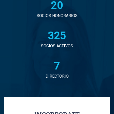
20
John Eduardo Droguett Saavedra
Jorge Arancibia Pascal
SOCIOS HONORARIOS
Jorge Eduardo Burgos Arredondo
331
Jorge Enrique Espinosa Sepulveda
SOCIOS ACTIVOS
Jorge Ignacio Vargas Martinez
7
Jorge Manuel Andrade Tabali
DIRECTORIO
Jorge Narbona Trujillo
Jorge Osvaldo Araya Zamorano
Jose Antonio Middleton Duran