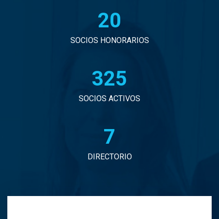
20
John Eduardo Droguett Saavedra
Jorge Arancibia Pascal
SOCIOS HONORARIOS
Jorge Eduardo Burgos Arredondo
330
Jorge Enrique Espinosa Sepulveda
SOCIOS ACTIVOS
Jorge Ignacio Vargas Martinez
7
Jorge Manuel Andrade Tabali
DIRECTORIO
Jorge Narbona Trujillo
Jorge Osvaldo Araya Zamorano
Jose Antonio Middleton Duran