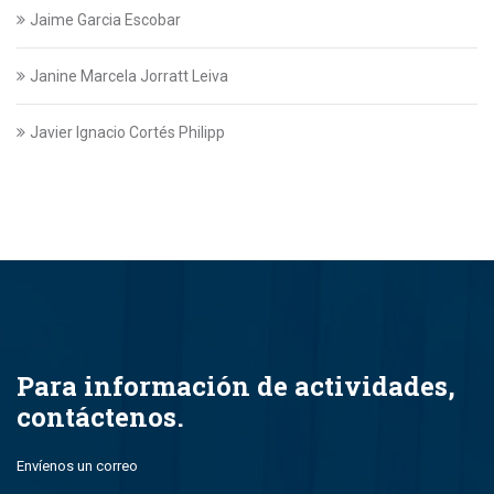
Jaime Garcia Escobar
Janine Marcela Jorratt Leiva
Javier Ignacio Cortés Philipp
Javier Swett Lira
Javiera Alejandra Suazo Lopez
Javiera Ignacia Bullemore Lasarte
Jazmin Gajardo
Para información de actividades,
contáctenos.
Jean Paul Leal Torres
Envíenos un correo
John Alfredo Parada Montero