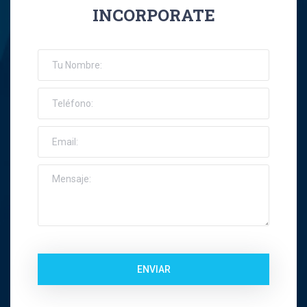
INCORPORATE
José Ernesto Orellana Muñoz
Jose Espinoza R
Jose Francisco Montes Concha
José Ignacio Riquelme Alvear
José Miguel Gatica Howard
José Miguel Gazitúa Swett
Jose Miguel Saez Del Pino
ENVIAR
Juan Carlos Troncoso