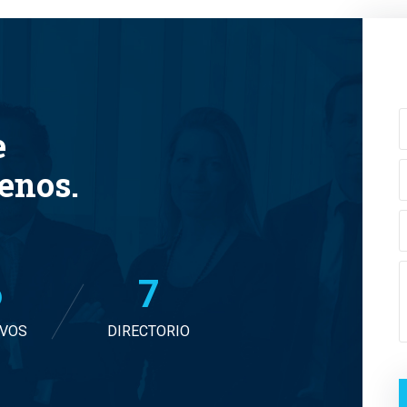
e
tenos.
7
7
IVOS
DIRECTORIO