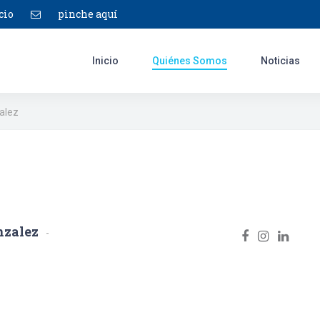
cio
pinche aquí
Inicio
Quiénes Somos
Noticias
alez
nzalez