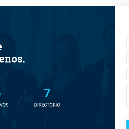
e
tenos.
7
7
IVOS
DIRECTORIO