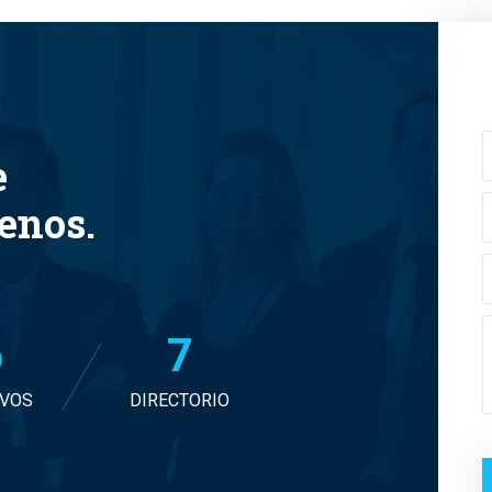
e
tenos.
7
7
IVOS
DIRECTORIO