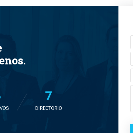
e
tenos.
7
7
IVOS
DIRECTORIO