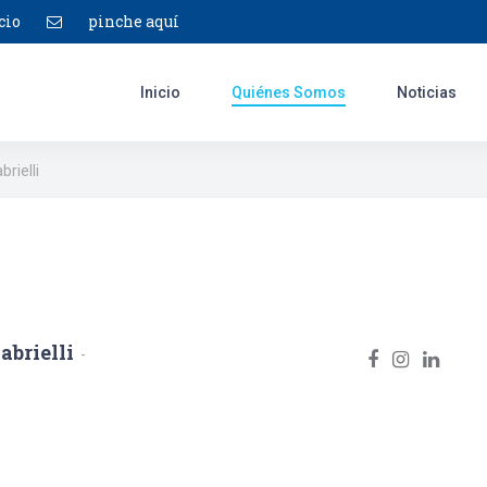
cio
pinche aquí
Inicio
Quiénes Somos
Noticias
rielli
abrielli