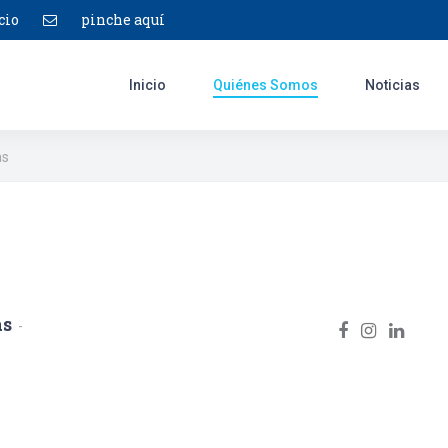
cio
pinche aquí
Inicio
Quiénes Somos
Noticias
as
as