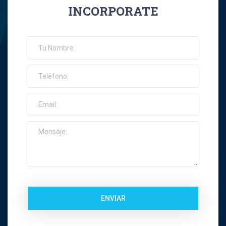
INCORPORATE
José Ernesto Orellana Muñoz
Jose Espinoza R
Jose Francisco Montes Concha
José Ignacio Riquelme Alvear
José Miguel Gatica Howard
José Miguel Gazitúa Swett
Jose Miguel Saez Del Pino
ENVIAR
Juan Carlos Troncoso