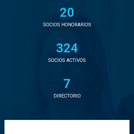
20
John Eduardo Droguett Saavedra
Jorge Arancibia Pascal
SOCIOS HONORARIOS
Jorge Eduardo Burgos Arredondo
330
Jorge Enrique Espinosa Sepulveda
SOCIOS ACTIVOS
Jorge Ignacio Vargas Martinez
7
Jorge Manuel Andrade Tabali
DIRECTORIO
Jorge Narbona Trujillo
Jorge Osvaldo Araya Zamorano
Jose Antonio Middleton Duran