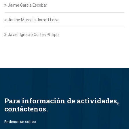
Jaime Garcia Escobar
Janine Marcela Jorratt Leiva
Javier Ignacio Cortés Philipp
Javier Swett Lira
Javiera Alejandra Suazo Lopez
Javiera Ignacia Bullemore Lasarte
Jazmin Gajardo
Para información de actividades,
contáctenos.
Jean Paul Leal Torres
Envíenos un correo
John Alfredo Parada Montero