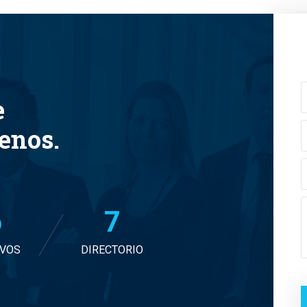
e
tenos.
7
7
IVOS
DIRECTORIO