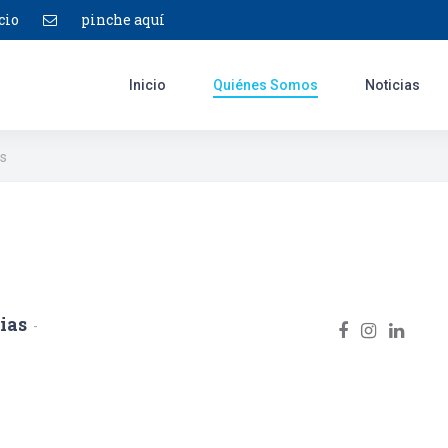
cio
pinche aquí
Inicio
Quiénes Somos
Noticias
as
ias