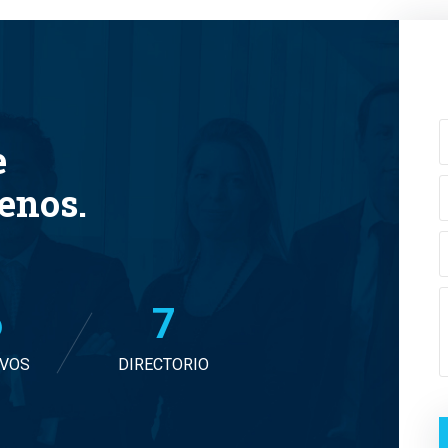
e
tenos.
7
7
IVOS
DIRECTORIO