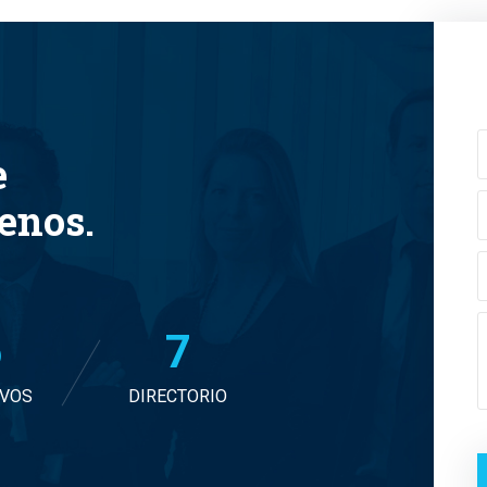
e
tenos.
6
7
IVOS
DIRECTORIO