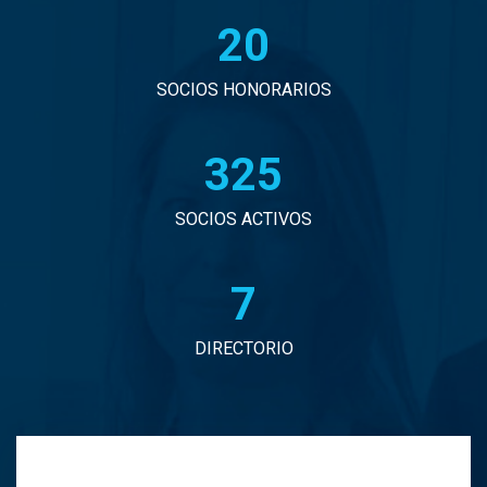
20
John Eduardo Droguett Saavedra
Jorge Arancibia Pascal
SOCIOS HONORARIOS
Jorge Eduardo Burgos Arredondo
330
Jorge Enrique Espinosa Sepulveda
SOCIOS ACTIVOS
Jorge Ignacio Vargas Martinez
7
Jorge Manuel Andrade Tabali
DIRECTORIO
Jorge Narbona Trujillo
Jorge Osvaldo Araya Zamorano
Jose Antonio Middleton Duran