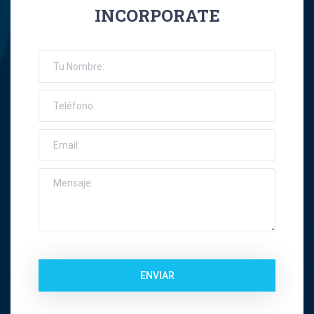
INCORPORATE
José Ernesto Orellana Muñoz
Jose Espinoza R
Jose Francisco Montes Concha
José Ignacio Riquelme Alvear
José Miguel Gatica Howard
José Miguel Gazitúa Swett
Jose Miguel Saez Del Pino
ENVIAR
Juan Carlos Troncoso