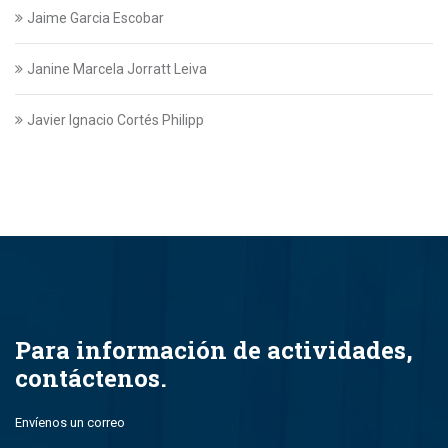
Jaime Garcia Escobar
Janine Marcela Jorratt Leiva
Javier Ignacio Cortés Philipp
Javier Swett Lira
Javiera Alejandra Suazo Lopez
Javiera Ignacia Bullemore Lasarte
Jazmin Gajardo
Para información de actividades,
contáctenos.
Jean Paul Leal Torres
Envíenos un correo
John Alfredo Parada Montero