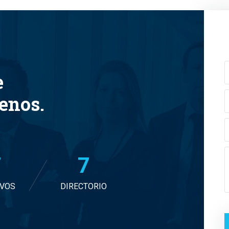
e
tenos.
8
7
IVOS
DIRECTORIO