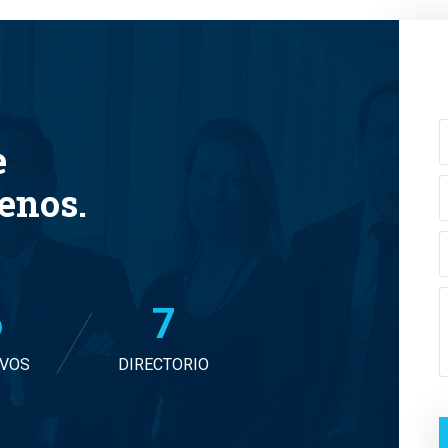
e
tenos.
7
7
IVOS
DIRECTORIO