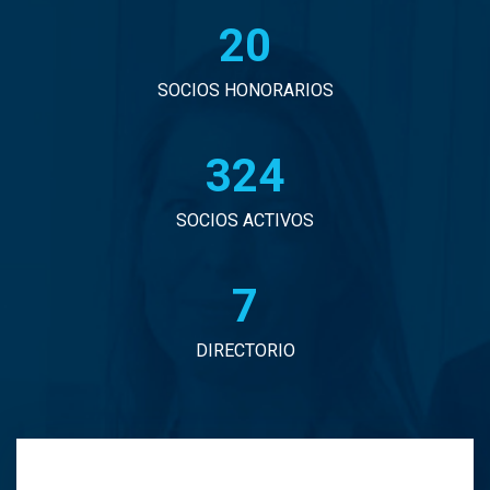
20
Adolfo Sepulveda Zavala
Enrique Silva Cimma
SOCIOS HONORARIOS
Carlos Urenda Zegers
330
Ximena Velasco Rayo
SOCIOS ACTIVOS
7
DIRECTORIO