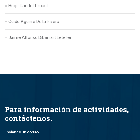
Hugo Daudet Proust
Guido Aguirre De la Rivera
Jaime Alfonso Dibarrart Letelier
Eric Donoso García
Patricio Figueroa Velasco
Rene Garcia Gallardo
Arnaldo Gorziglia Balbi
Para información de actividades,
contáctenos.
Pedro Massone Parodi
Envíenos un correo
Norberto San Martín Soto