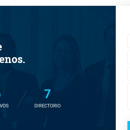
e
tenos.
8
7
IVOS
DIRECTORIO